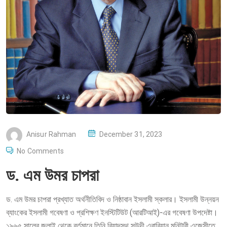
P
Anisur Rahman
December 31, 2023
O
No Comments
S
ড. এম উমর চাপরা
T
E
ড. এম উমর চাপরা প্রখ্যাত অর্থনীতিবিদ ও নিষ্ঠাবান ইসলামী স্কলার। ইসলামী উন্নয়ন
D
ব্যাংকের ইসলামী গবেষণা ও প্রশিক্ষণ ইনস্টিটিউট (আরটিআই)-এর গবেষণা উপদেষ্টা।
O
১৯৬৫ সালের জুলাই থেকে বর্তমানে তিনি রিয়াদস্থ সউদী এরাবিয়ান মনিটারী এজেন্সীতে
N