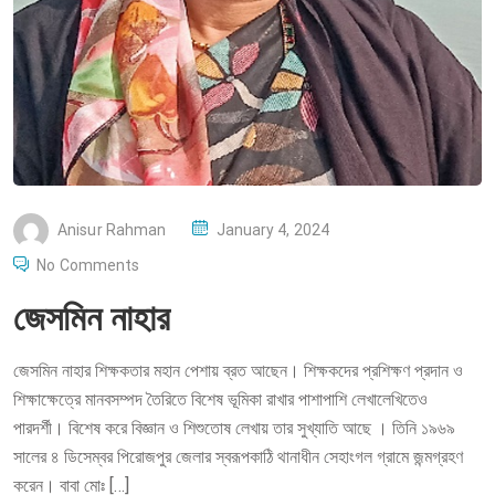
P
Anisur Rahman
January 4, 2024
O
No Comments
S
জেসমিন নাহার
T
E
জেসমিন নাহার শিক্ষকতার মহান পেশায় ব্রত আছেন। শিক্ষকদের প্রশিক্ষণ প্রদান ও
D
শিক্ষাক্ষেত্রে মানবসম্পদ তৈরিতে বিশেষ ভূমিকা রাখার পাশাপাশি লেখালেখিতেও
O
পারদর্শী। বিশেষ করে বিজ্ঞান ও শিশুতোষ লেখায় তার সুখ্যাতি আছে । তিনি ১৯৬৯
N
সালের ৪ ডিসেম্বর পিরোজপুর জেলার স্বরূপকাঠি থানাধীন সেহাংগল গ্রামে জন্মগ্রহণ
করেন। বাবা মোঃ […]