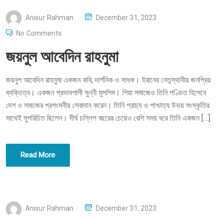
P
Anisur Rahman
December 31, 2023
O
No Comments
S
জয়নুল আবেদিন রাহনুমা
T
E
জয়নুল আবেদিন রাহনুমা একজন কবি, দার্শনিক ও সাধক। ইরানের নেতৃস্থানীয় জনপ্রিয়
D
ব্যক্তিত্ব। একজন প্রভাবশালী সুন্নী মুসলিম। শিয়া সমাজেও তিনি পণ্ডিত হিসেবে
O
দেশ ও সমাজের প্রশংসনীয় সেবাদান করেন। তিনি প্রাচ্য ও পাশ্চাত্য উভয় সংস্কৃতির
N
সাথেই সুপরিচিত ছিলেন। দীর্ঘ চল্লিশ বছরের চেয়েও বেশি সময় ধরে তিনি একজন […]
Read More
P
Anisur Rahman
December 31, 2023