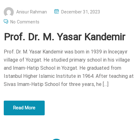
P
Anisur Rahman
December 31, 2023
O
No Comments
S
Prof. Dr. M. Yasar Kandemir
T
E
Prof. Dr. M. Yasar Kandemir was born in 1939 in İnceçayır
D
village of Yozgat. He studied primary school in his village
O
and Imam-Hatip School in Yozgat. He graduated from
N
Istanbul Higher Islamic Institute in 1964. After teaching at
Sivas Imam-Hatip School for three years, he […]
Read More