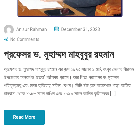
P
Anisur Rahman
December 31, 2023
O
No Comments
S
প্রফেসর ড. মুহাম্মদ মাহবুবুর রহমান
T
E
প্রফেসর ড. মুহাম্মদ মাহবুবুর রহমান এর জন্ম ১৯৭৩ সালের ১ মার্চ, রংপুর জেলার পীরগঞ্জ
D
উপজেলার অন্তর্গত ‘চতরা’ পরীক্ষায় গ্রামে। তার পিতা প্রফেসর ড. মুহাম্মদ
O
শফিকুল্লাহ্ এবং মাতা হাজিয়াহ্ সকিনা বেগম। তিনি চট্টগ্রাম আলমশাহ্ পাড়া আলিয়া
N
মাদ্রাসা থেকে ১৯৮৮ সালে দাখিল এবং ১৯৯০ সালে আলিম কৃতিত্বের […]
Read More