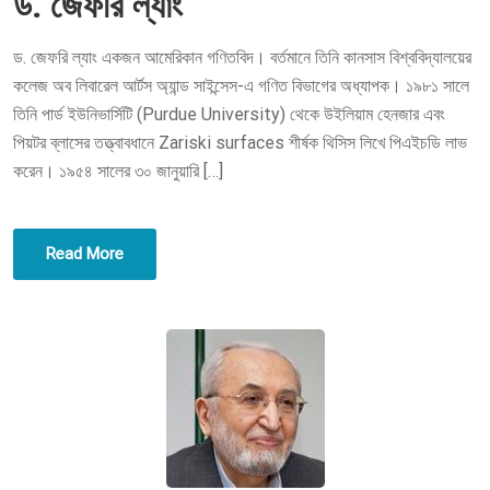
ড. জেফরি ল্যাং
E
ড. জেফরি ল্যাং একজন আমেরিকান গণিতবিদ। বর্তমানে তিনি কানসাস বিশ্ববিদ্যালয়ের
D
কলেজ অব লিবারেল আর্টস অ্যান্ড সাইন্সেস-এ গণিত বিভাগের অধ্যাপক। ১৯৮১ সালে
O
তিনি পার্ড ইউনিভার্সিটি (Purdue University) থেকে উইলিয়াম হেনজার এবং
N
পিয়টর ব্লাসের তত্ত্বাবধানে Zariski surfaces শীর্ষক থিসিস লিখে পিএইচডি লাভ
করেন। ১৯৫৪ সালের ৩০ জানুয়ারি […]
Read More