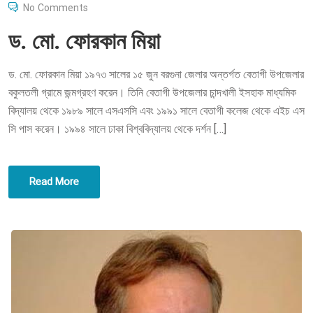
O
No Comments
S
ড. মো. ফোরকান মিয়া
T
E
ড. মো. ফোরকান মিয়া ১৯৭৩ সালের ১৫ জুন বরগুনা জেলার অন্তর্গত বেতাগী উপজেলার
D
বকুলতলী গ্রামে জন্মগ্রহণ করেন। তিনি বেতাগী উপজেলার চান্দখালী ইসহাক মাধ্যমিক
O
বিদ্যালয় থেকে ১৯৮৯ সালে এসএসসি এবং ১৯৯১ সালে বেতাগী কলেজ থেকে এইচ এস
N
সি পাস করেন। ১৯৯৪ সালে ঢাকা বিশ্ববিদ্যালয় থেকে দর্শন […]
Read More