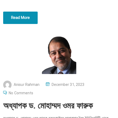
Read More
P
Anisur Rahman
December 31, 2023
O
No Comments
S
অধ্যাপক ড. মোহাম্মদ ওমর ফারুক
T
E