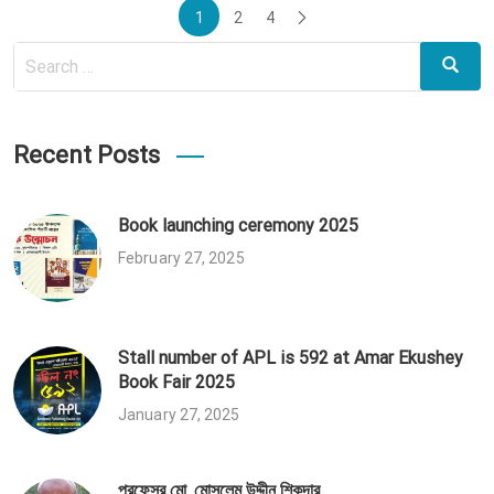
Posts
1
2
4
pagination
Search
Search
for:
Recent Posts
Book launching ceremony 2025
February 27, 2025
Stall number of APL is 592 at Amar Ekushey
Book Fair 2025
January 27, 2025
প্রফেসর মো. মোসলেম উদ্দীন শিকদার