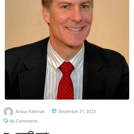
P
Anisur Rahman
December 31, 2023
O
No Comments
S
T